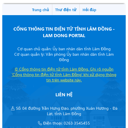
Trang chủ
Thư điện tử
Hỏi đáp
CỔNG THÔNG TIN ĐIỆN TỬ TỈNH LÂM ĐỒNG -
LAM DONG PORTAL
Cơ quan chủ quản: Ủy ban nhân dân tỉnh Lâm Đồng
Cơ quan quản lý: Văn phòng Ủy ban nhân dân tỉnh Lâm
Đồng
©
Cổng thông tin điện tử tỉnh Lâm Đồng. Ghi rõ nguồn
'Cổng thông tin điện tử tỉnh Lâm Đồng' khi sử dụng thông
tin trên website này.
LIÊN HỆ
Số: 04 đường Trần Hưng Đạo, phường Xuân Hương - Đà
Lạt, tỉnh Lâm Đồng
Điện thoại: 0263 3545455