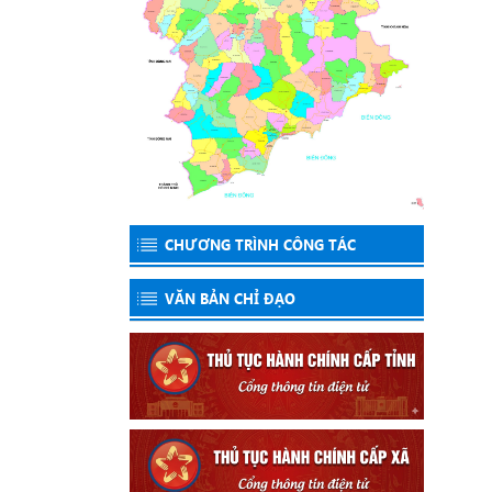
CHƯƠNG TRÌNH CÔNG TÁC
VĂN BẢN CHỈ ĐẠO