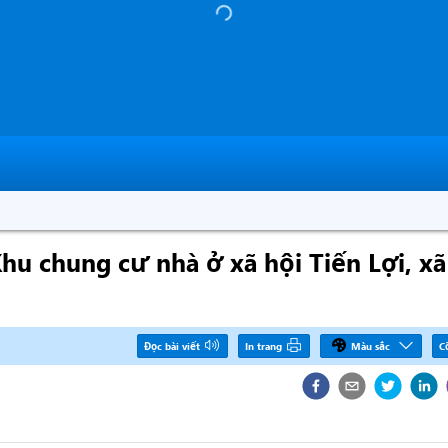
u chung cư nhà ở xã hội Tiến Lợi, xã
Đọc bài viết
In trang
Màu sắc
C