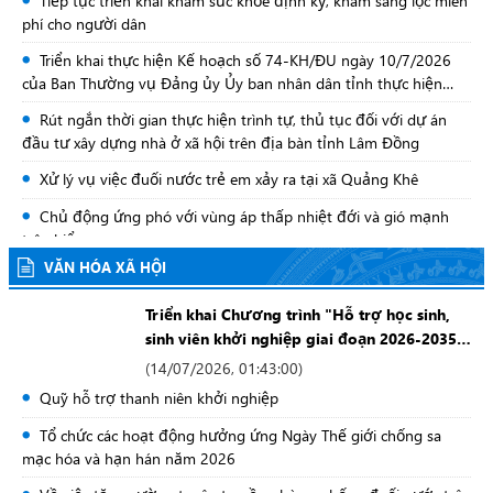
Tiếp tục triển khai khám sức khỏe định kỳ, khám sàng lọc miễn
Rà soát toàn diện, tạo động lực phát triển đô
phí cho người dân
thị các phường trung tâm Bảo Lộc
Triển khai thực hiện Kế hoạch số 74-KH/ĐU ngày 10/7/2026
của Ban Thường vụ Đảng ủy Ủy ban nhân dân tỉnh thực hiện
Nghị quyết số 14-NQ/TU ngày 26/5/2026 của Ban Thường vụ
Lâm Đồng dự Phiên họp thường kỳ lần thứ hai
Rút ngắn thời gian thực hiện trình tự, thủ tục đối với dự án
Tỉnh ủy về phát triển công nghiệp trên địa bàn tỉnh Lâm Đồng
năm 2026 của Ban Chỉ đạo An ninh mạng quốc
đầu tư xây dựng nhà ở xã hội trên địa bàn tỉnh Lâm Đồng
đến năm 2030
gia
Xử lý vụ việc đuối nước trẻ em xảy ra tại xã Quảng Khê
Chủ động ứng phó với vùng áp thấp nhiệt đới và gió mạnh
Lâm Đồng rà soát, tháo gỡ khó khăn cho các dự
án nguồn điện trên địa bàn tỉnh
trên biển
VĂN HÓA XÃ HỘI
Thông báo Về việc nhận kết quả giải quyết thủ tục hành chính
bằng bản điện tử lĩnh vực đăng ký doanh nghiệp
Triển khai Chương trình "Hỗ trợ học sinh,
Lãnh đạo UBND tỉnh đôn đốc công tác triển
Tuyên tuyền bộ tiêu chí chuẩn mực văn hóa
sinh viên khởi nghiệp giai đoạn 2026-2035"
khai Quy hoạch chung đô thị 04 phường liền
trên địa bàn tỉnh Lâm Đồng
kề của Bảo Lộc
(
14/07/2026, 01:43:00
)
Tăng cường công tác bảo đảm an toàn thực phẩm, phòng,
chống ngộ độc thực phẩm liên quan đến thức ăn đường phố
Quỹ hỗ trợ thanh niên khởi nghiệp
trên địa bàn tỉnh
Bảo đảm an toàn công trình, đề phòng ngập lụt, úng cho sản
Tổ chức các hoạt động hưởng ứng Ngày Thế giới chống sa
xuất nông nghiệp, thiếu nước sinh hoạt nông thôn do ảnh
mạc hóa và hạn hán năm 2026
hưởng của mưa lớn