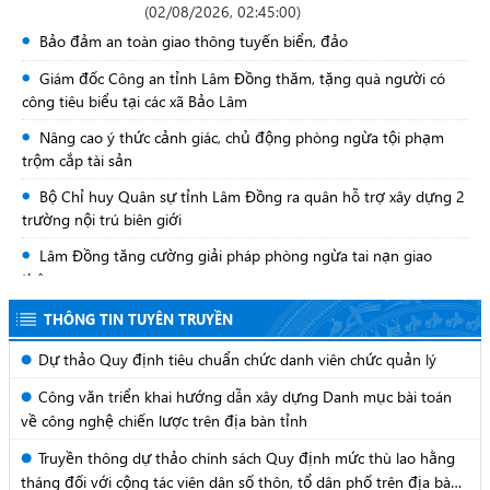
Đẩy mạnh triển khai nền tảng "Bình dân học vụ số" nâng cao
(
02/08/2026, 02:45:00
)
kỹ năng số cho cán bộ, công chức, viên chức và người lao động
Bảo đảm an toàn giao thông tuyến biển, đảo
Đẩy mạnh phong trào thi đua hỗ trợ doanh nghiệp phát triển
Giám đốc Công an tỉnh Lâm Đồng thăm, tặng quà người có
bằng khoa học, công nghệ và đổi mới sáng tạo
công tiêu biểu tại các xã Bảo Lâm
Hội thảo “Liên kết Nhà nước - Nhà trường - Doanh nghiệp
Nâng cao ý thức cảnh giác, chủ động phòng ngừa tội phạm
trong nghiên cứu khoa học, phát triển công nghệ, đổi mới sáng
trộm cắp tài sản
tạo và phát triển hệ sinh thái đổi mới sáng tạo”
Bộ Chỉ huy Quân sự tỉnh Lâm Đồng ra quân hỗ trợ xây dựng 2
trường nội trú biên giới
Lâm Đồng tăng cường giải pháp phòng ngừa tai nạn giao
thông
Chủ động bảo đảm an toàn giao thông trên các tuyến đường
THÔNG TIN TUYÊN TRUYỀN
đèo trong mùa mưa bão
Dự thảo Quy định tiêu chuẩn chức danh viên chức quản lý
Quân khu 7 đánh giá hoạt động tổ chức quân sự địa phương
Công văn triển khai hướng dẫn xây dựng Danh mục bài toán
theo mô hình chính quyền 2 cấp
về công nghệ chiến lược trên địa bàn tỉnh
Công an tỉnh Lâm Đồng cảnh báo thủ đoạn giả mạo tài khoản
mạng xã hội để lừa đảo chiếm đoạt tài sản
Truyền thông dự thảo chính sách Quy định mức thù lao hằng
tháng đối với cộng tác viên dân số thôn, tổ dân phố trên địa bàn