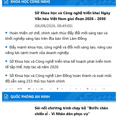
KHOA HỌC CÔNG NGHỆ
XÃ ĐỨC TRỌNG TỔ CHỨC LỄ VIẾNG ĐÀI TƯỞNG NIỆM CÁC
ANH HÙNG LIỆT SĨ
Sở Khoa học và Công nghệ triển khai Ngày
Văn hóa Việt Nam giai đoạn 2026 - 2030
UBND XÃ ĐẠ TẺH 3 TỔ CHỨC HỘI BẦU TRƯỞNG THÔN CÁC
THÔN TRÊN ĐỊA BÀN
(
06/08/2026, 08:49:00
)
Hoàn thiện cơ chế, chính sách thúc đẩy đổi mới sáng tạo và
XÃ ĐẠ TẺH 3 TỔ CHỨC GẶP MẶT KỶ NIỆM 79 NĂM NGÀY
khởi nghiệp sáng tạo trên địa bàn tỉnh Lâm Đồng
THƯƠNG BINH – LIỆT SỸ (27/7/1947 – 27/7/2026)
Đẩy mạnh khoa học, công nghệ và đổi mới sáng tạo, nâng cao
Thường trực Đảng ủy xã Đức Trọng làm việc với Đảng ủy Công
năng lực cạnh tranh của doanh nghiệp
an xã
Sở Khoa học và Công nghệ triển khai kế hoạch phát triển kinh
tế tập thể, hợp tác xã năm 2026
Sở Khoa học và Công nghệ Lâm Đồng hoàn thành rà soát mức
độ sẵn sàng 253 thủ tục hành chính
Lâm Đồng định hướng các nội dung tuyên truyền trọng tâm
trong tháng 8/2026
QUỐC PHÒNG AN NINH
Sở Khoa học và Công nghệ đẩy nhanh rà soát, hoàn thiện hệ
Sôi nổi chương trình chạy bộ “Bước chân
thống văn bản quy phạm pháp luật
chiến sĩ - Vì Nhân dân phục vụ”