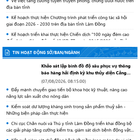
Về việc tăng cường tuyên truyền phòng, chống đuối nước trên
địa bàn tỉnh
Kế hoạch thực hiện Chương trình phát triển công tác xã hội
giai đoạn 2026 - 2030 trên địa bàn tỉnh Lâm Đồng
Kế hoạch triển khai thực hiện Chiến dịch "100 ngày đêm cao
điểm" theo Công điện số 42/CĐ-TTg ngày 23/ 5/2026 của Thủ
tướng Chính phủ
THÔNG BÁO Về việc giao, điều chuyển gỗ cho cơ quan, đơn vị
TIN HOẠT ĐỘNG SỞ/BAN/NGÀNH
có nhu cầu sử dụng gỗ tịch thu để xây dựng trụ sở, hình thành
máy móc, thiết bị làm việc của cơ quan nhà nước, xây dựng các
Khảo sát lập bình đồ độ sâu phục vụ thông
Kế hoạch Phòng chống ung thư vú, ung thư cổ tử cung trên
công trình công cộng phục vụ cho nhu cầu dân sinh
báo hàng hải định kỳ khu thủy diện Cảng
địa bàn tỉnh Lâm Đồng giai đoạn 2026 - 2035
Phú Quý năm 2026
(
07/08/2026, 08:15:00
)
Tuyên truyền phòng chống buôn lậu, gian lận thương mại và
Đẩy mạnh chuyển giao tiến bộ khoa học kỹ thuật, nâng cao
hàng giả, bảo vệ quyền lợi người tiêu dùng, công tác an toàn
năng lực sản xuất cho nông dân
thực phẩm; phòng, chống các bệnh Cúm gia cầm, Lở mồm long
Tuyên truyền phòng chống buôn lậu, gian lận thương mại và
móng và Dịch tả lợn Châu Phi giai đoạn 2026-2030
Kiểm soát dư lượng kháng sinh trong sản phẩm thuỷ sản -
hàng giả, bảo vệ quyền lợi người tiêu dùng, công tác an toàn
Những biện pháp cần thực hiện
thực phẩm; phòng, chống các bệnh Cúm gia cầm, Lở mồm long
móng và Dịch tả lợn Châu Phi giai đoạn 2026-2030
Chi cục Chăn nuôi và Thú y tỉnh Lâm Đồng triển khai đồng bộ
các giải pháp tăng cường kiểm tra, giám sát dịch bệnh động vật,
vệ sinh thú y và an toàn thực phẩm