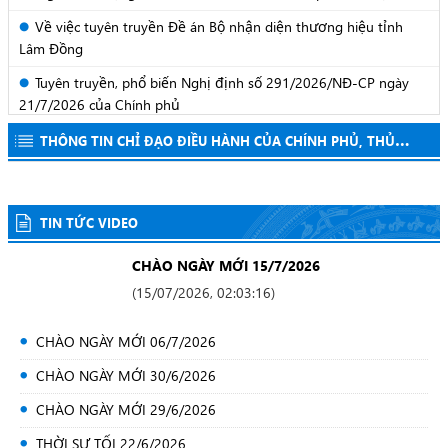
Công an tỉnh Lâm Đồng cảnh báo lừa đảo, mạo danh khách
tỉnh Lâm Đồng
sạn, khu du lịch
Về việc tuyên truyền Đề án Bộ nhận diện thương hiệu tỉnh
Lâm Đồng
Tuyên truyền, phổ biến Nghị định số 291/2026/NĐ-CP ngày
21/7/2026 của Chính phủ
Tình hình hoạt động báo chí tháng 7 năm 2026
THÔNG TIN CHỈ ĐẠO ĐIỀU HÀNH CỦA CHÍNH PHỦ, THỦ
Về việc tiếp tục tuyên truyền Chỉ thị số 30-CT/TW ngày
TƯỚNG CHÍNH PHỦ
05/02/2024 của Ban Bí thư về công tác tuyên truyền miệng trong
tình hình mới
TIN TỨC VIDEO
Về việc tuyên truyền Chương trình "Hành trình Đỏ" lần thứ XIV
- Ngày hội hiến máu tình nguyện "Giọt hồng Xứ Hoa" và gương
CHÀO NGÀY MỚI 15/7/2026
điển hình tiên tiến, gương người tốt, việc tốt trên địa bàn tỉnh
Về việc tăng cường tuyên truyền phòng chống đuối nước
(
15/07/2026, 02:03:16
)
Lâm Đồng năm 2026
Tuyên truyền một số nội dung quan trọng
CHÀO NGÀY MỚI 06/7/2026
CHÀO NGÀY MỚI 30/6/2026
CHÀO NGÀY MỚI 29/6/2026
THỜI SỰ TỐI 22/6/2026