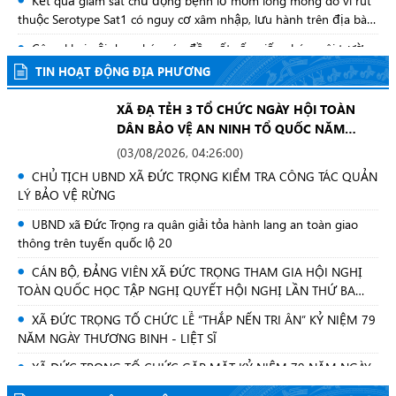
Kết quả giám sát chủ động bệnh lở mồm long móng do vi rút
thuộc Serotype Sat1 có nguy cơ xâm nhập, lưu hành trên địa bàn
tỉnh Lâm Đồng
Công khai nội dung báo cáo đề xuất cấp giấy phép môi trường
Dự án Đầu tư xây dựng và kinh doanh hạ tầng kỹ thuật Cụm
TIN HOẠT ĐỘNG ĐỊA PHƯƠNG
công nghiệp Tân Hà 3 tại thôn 3, xã Trà Tân, tỉnh Lâm Đồng
Hội nghị tập huấn nghiệp vụ công tác văn thư - lưu trữ năm
XÃ ĐẠ TẺH 3 TỔ CHỨC NGÀY HỘI TOÀN
2026
DÂN BẢO VỆ AN NINH TỔ QUỐC NĂM
QUYỀN GIÁM ĐỐC SỞ XÂY DỰNG TRAO QUYẾT ĐỊNH BỔ
2026, GẮN VỚI HỘI NGHỊ SƠ KẾT CÔNG
(
03/08/2026, 04:26:00
)
NHIỆM GIÁM ĐỐC TRUNG TÂM QUẢN LÝ NHÀ TỈNH LÂM
TÁC XÂY DỰNG PHONG TRÀO TOÀN DÂN
CHỦ TỊCH UBND XÃ ĐỨC TRỌNG KIỂM TRA CÔNG TÁC QUẢN
ĐỒNG
BẢO VỆ AN NINH TỔ QUỐC 6 THÁNG ĐẦU
QLCN: Thúc đẩy cơ chế phối hợp "Ba nhà" phát triển Khoa học,
LÝ BẢO VỆ RỪNG
NĂM 2026.
Công nghệ và Đổi mới sáng tạo giai đoạn 2026-2030
UBND xã Đức Trọng ra quân giải tỏa hành lang an toàn giao
Sở Dân tộc và Tôn giáo tổ chức Đoàn Người có uy tín trong
thông trên tuyến quốc lộ 20
đồng bào dân tộc thiểu số tỉnh Lâm Đồng đi giao lưu, học tập,
CÁN BỘ, ĐẢNG VIÊN XÃ ĐỨC TRỌNG THAM GIA HỘI NGHỊ
trao đổi kinh nghiệm tại các tỉnh Tây Bắc
TOÀN QUỐC HỌC TẬP NGHỊ QUYẾT HỘI NGHỊ LẦN THỨ BA
BCH TW ĐẢNG KHOÁ XIV
XÃ ĐỨC TRỌNG TỔ CHỨC LỄ “THẮP NẾN TRI ÂN” KỶ NIỆM 79
NĂM NGÀY THƯƠNG BINH - LIỆT SĨ
XÃ ĐỨC TRỌNG TỔ CHỨC GẶP MẶT KỶ NIỆM 79 NĂM NGÀY
THƯƠNG BINH LIỆT SĨ