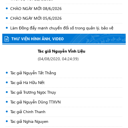
CHÀO NGÀY MỚI 08/6/2026
CHÀO NGÀY MỚI 05/6/2026
Lâm Đồng đẩy mạnh chuyển đổi số trong quản lý, bảo vệ
rừng
THƯ VIỆN HÌNH ẢNH, VIDEO
CHÀO NGÀY MỚI 01/6/2026
Tác giả Nguyễn Vĩnh Liệu
CHÀO NGÀY MỚI 14/5/2026
(
04/08/2020, 04:24:39
)
THỜI SỰ LÂM ĐỒNG 03/03/2026
Bảo vệ nền tảng tư tưởng của đảng : Đẩy mạnh công tác
Tác giả Nguyễn Tất Thắng
tuyên truyền về bầu cử
Tác giả Hà Hữu Nết
Thanh thiếu nhi Lâm Đồng biểu diễn nghệ thuật Mừng Đảng,
Tác giả Trương Ngọc Thụy
Mừng Xuân
Tác giả Nguyễn Dũng TTXVN
Dịch vụ công tỉnh Lâm Đồng minh bạch, hiệu quả, thân thiện
phục vụ Nhân dân
Tác giả Chinh Thanh
Khai mạc trọng thể Đại hội đại biểu toàn quốc lần thứ XIV của
Tác giả Nghia Nguyen
Đảng tại Hà Nội