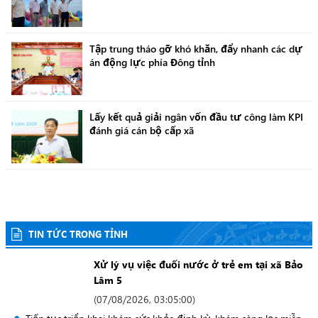
Tập trung tháo gỡ khó khăn, đẩy nhanh các dự
án động lực phía Đông tỉnh
Lấy kết quả giải ngân vốn đầu tư công làm KPI
đánh giá cán bộ cấp xã
Dự án Trường THPT Chuyên Bảo Lộc tăng tốc
về đích trước năm học mới
TIN TỨC TRONG TỈNH
Tăng cường tuyên truyền các ngày lễ lớn và sự
Xử lý vụ việc đuối nước ở trẻ em tại xã Bảo
kiện lịch sử quan trọng
Lâm 5
(
07/08/2026, 03:05:00
)