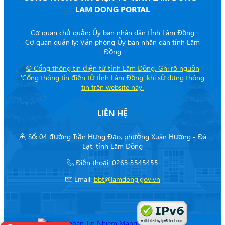
LAM DONG PORTAL
Cơ quan chủ quản: Ủy ban nhân dân tỉnh Lâm Đồng
Cơ quan quản lý: Văn phòng Ủy ban nhân dân tỉnh Lâm
Đồng
©
Cổng thông tin điện tử tỉnh Lâm Đồng. Ghi rõ nguồn
'Cổng thông tin điện tử tỉnh Lâm Đồng' khi sử dụng thông
tin trên website này.
LIÊN HỆ
Số: 04 đường Trần Hưng Đạo, phường Xuân Hương - Đà
Lạt, tỉnh Lâm Đồng
Điện thoại: 0263 3545455
Email:
bbt@lamdong.gov.vn