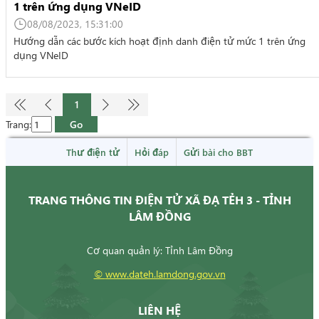
1 trên ứng dụng VNeID
08/08/2023, 15:31:00
Hướng dẫn các bước kích hoạt định danh điện tử mức 1 trên ứng
dụng VNeID
1




Go
Trang:
Thư điện tử
Hỏi đáp
Gửi bài cho BBT
TRANG THÔNG TIN ĐIỆN TỬ XÃ ĐẠ TẺH 3 - TỈNH
LÂM ĐỒNG
Cơ quan quản lý: Tỉnh Lâm Đồng
©
www.dateh.lamdong.gov.vn
LIÊN HỆ