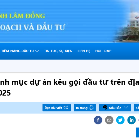
À TIỀM NĂNG ĐẦU TƯ
TIN TỨC, SỰ KIỆN
LIÊN HỆ
HỎI - ĐÁP
anh mục dự án kêu gọi đầu tư trên đị
025
Đọc bài viết
In trang
Màu sắc
C