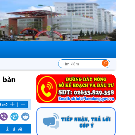
a bàn
|
ỡ chữ
Tải về