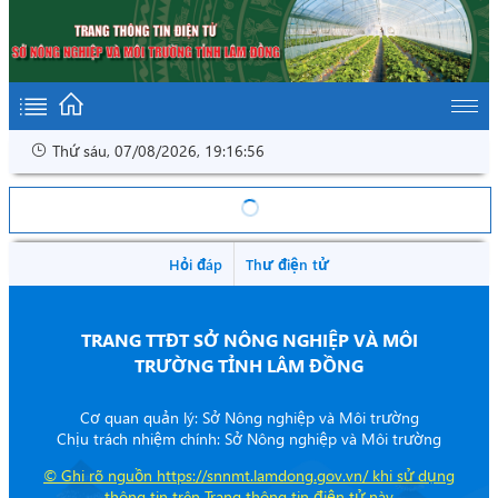
Thứ sáu, 07/08/2026, 19:16:56
Hỏi đáp
Thư điện tử
TRANG TTĐT SỞ NÔNG NGHIỆP VÀ MÔI
TRƯỜNG TỈNH LÂM ĐỒNG
Cơ quan quản lý: Sở Nông nghiệp và Môi trường
Chịu trách nhiệm chính: Sở Nông nghiệp và Môi trường
©
Ghi rõ nguồn https://snnmt.lamdong.gov.vn/ khi sử dụng
thông tin trên Trang thông tin điện tử này