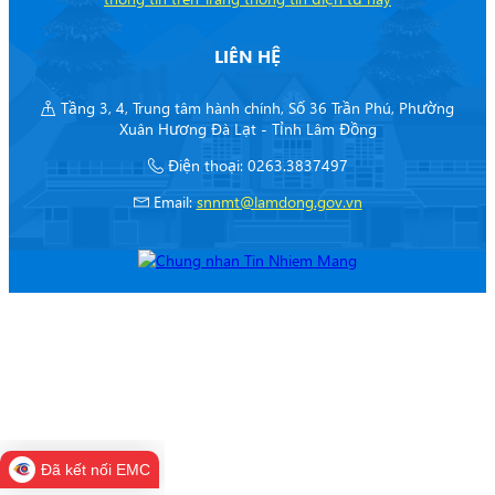
LIÊN HỆ
Tầng 3, 4, Trung tâm hành chính, Số 36 Trần Phú, Phường
Xuân Hương Đà Lạt - Tỉnh Lâm Đồng
Điện thoại: 0263.3837497
Email:
snnmt@lamdong.gov.vn
Đã kết nối EMC