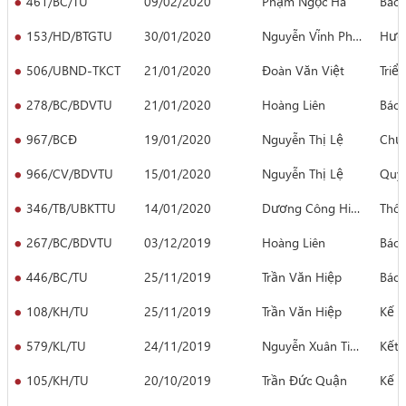
461/BC/TU
09/02/2020
Phạm Ngọc Hà
Báo 
153/HD/BTGTU
30/01/2020
Nguyễn Vĩnh Phúc
Hướ
506/UBND-TKCT
21/01/2020
Đoàn Văn Việt
Triể
278/BC/BDVTU
21/01/2020
Hoàng Liên
Báo 
967/BCĐ
19/01/2020
Nguyễn Thị Lệ
Chươ
966/CV/BDVTU
15/01/2020
Nguyễn Thị Lệ
Quyế
346/TB/UBKTTU
14/01/2020
Dương Công Hiệp
Thôn
267/BC/BDVTU
03/12/2019
Hoàng Liên
Báo 
446/BC/TU
25/11/2019
Trần Văn Hiệp
Báo 
108/KH/TU
25/11/2019
Trần Văn Hiệp
Kế h
579/KL/TU
24/11/2019
Nguyễn Xuân Tiến
Kết 
105/KH/TU
20/10/2019
Trần Đức Quận
Kế h