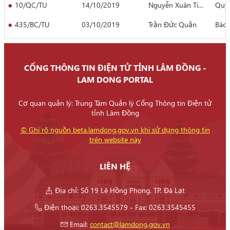
10/QC/TU
14/10/2019
Nguyễn Xuân Tiến
Quy 
435/BC/TU
03/10/2019
Trần Đức Quận
Báo 
259/BC/BDVTU
03/10/2019
Hoàng Liên
Báo 
1631-CV/ĐUK
03/10/2019
Vũ Kim Sinh
Triể
CỔNG THÔNG TIN ĐIỆN TỬ TỈNH LÂM ĐỒNG -
LAM DONG PORTAL
430/BC/TU
25/09/2019
Trần Đức Quận
Báo 
144/HD/BTGTU
25/09/2019
Nguyễn Vĩnh Phúc
Hướn
Cơ quan quản lý: Trung Tâm Quản lý Cổng Thông tin Điện tử
tỉnh Lâm Đồng
569/KL/TU
03/09/2019
Nguyễn Xuân Tiến
Kết 
©
Ghi rõ nguồn beta.lamdong.gov.vn khi sử dụng thông tin
trên website này
425/BC/TU
03/09/2019
Trần Đình Văn
Báo 
555/KL/TU
30/06/2019
Nguyễn Xuân Tiến
Kết 
LIÊN HỆ
395/BC/TU
30/06/2019
Trần Đức Quận
Báo 
Địa chỉ: Số 19 Lê Hồng Phong, TP. Đà Lạt
391/BC/TU
20/06/2019
Trần Đức Quận
Báo 
Điện thoại: 0263.3545579 - Fax: 0263.3545455
241/BC/BDVTU
27/05/2019
Hoàng Liên
Báo 
Email:
contact@lamdong.gov.vn