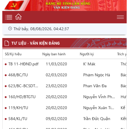
Thứ bảy, 08/08/2026, 04:42:37
TƯ LIỆU - VĂN KIỆN ĐẢNG
Số/Ký hiệu
Ngày ban hành
Người ký
Trích y
TB 11-HĐND.pdf
11/03/2020
K' Mák
Thôn
468/BC/TU
02/03/2020
Phạm Ngọc Hà
Báo 
623/BC-BCSDTUB
23/02/2020
Phan Văn Đa
Báo 
160/HD/BTGTU
20/02/2020
Nguyễn Vĩnh Phúc
Hướ
119/KH/TU
20/02/2020
Nguyễn Xuân Tiến
Kế h
584/KL/TU
09/02/2020
Trần Đức Quận
Kết 